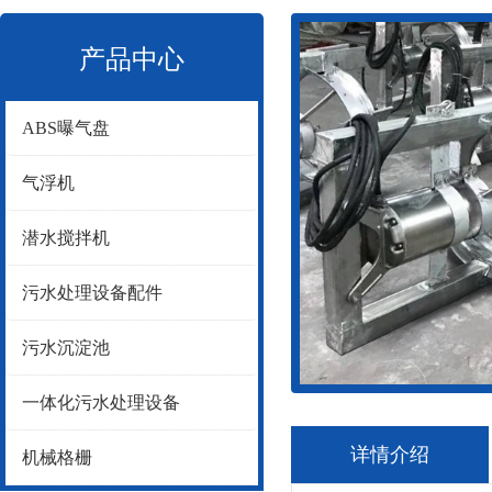
产品中心
ABS曝气盘
气浮机
潜水搅拌机
污水处理设备配件
污水沉淀池
一体化污水处理设备
详情介绍
机械格栅