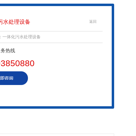
污水处理设备
返回
：一体化污水处理设备
服务热线
03850880