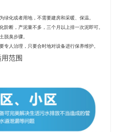
为绿化或者用地，不需要建房和采暖、保温。
化阶断，产泥量不多，三个月以上排一次泥即可。
土脱臭步骤。
要专人治理，只要合时地对设备进行保养维护。
适用范围