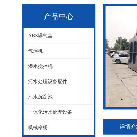
产品中心
ABS曝气盘
气浮机
潜水搅拌机
污水处理设备配件
污水沉淀池
一体化污水处理设备
详情介
机械格栅