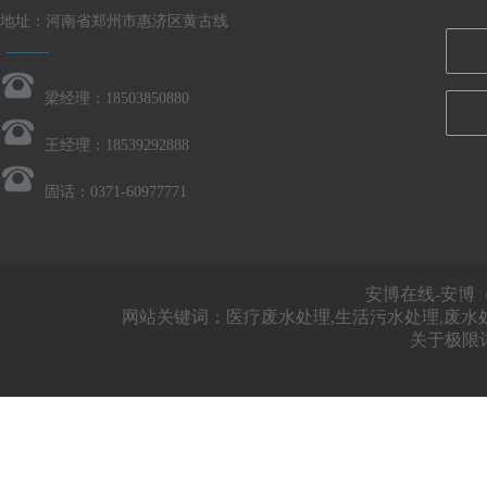
地址：河南省郑州市惠济区黄古线
梁经理：18503850880
王经理：18539292888
固话：0371-60977771
安博在线-安博（
网站关键词：医疗废水处理,生活污水处理,废水
关于极限