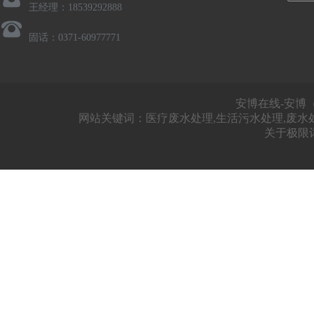
王经理：18539292888
固话：0371-60977771
安博在线-安博（
网站关键词：医疗废水处理,生活污水处理,废水
关于极限