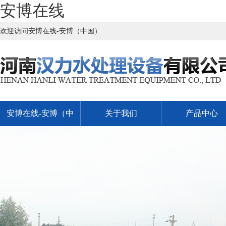
安博在线
欢迎访问安博在线-安博（中国）
安博在线-安博（中
关于我们
产品中心
国）