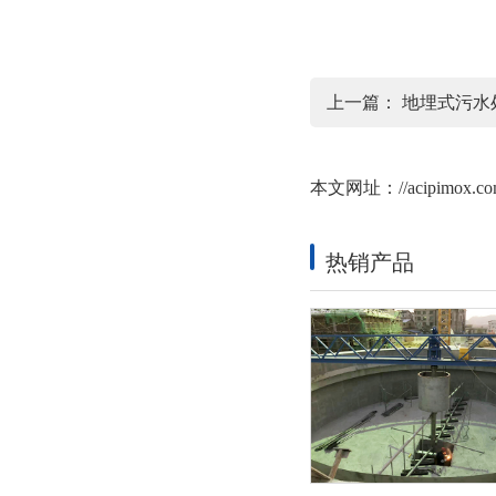
上一篇：
地埋式污水
本文网址：
//acipimox.c
热销产品