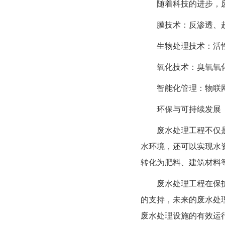
随着科技的进步，废
膜技术：反渗透、超
生物处理技术：活性污
氧化技术：臭氧氧化、
智能化管理：物联网、
环保与可持续发展
废水处理工程不仅是环
水环境，还可以实现水
转化为肥料、建筑材料
废水处理工程在保护水
的支持，未来的废水处
废水处理设施的有效运