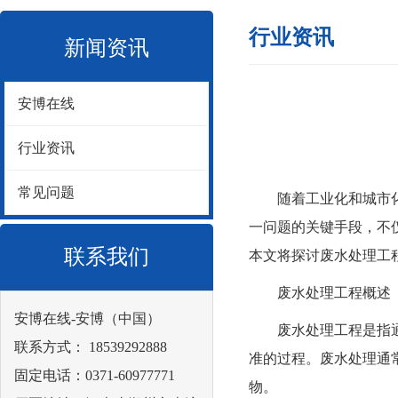
行业资讯
新闻资讯
安博在线
行业资讯
常见问题
随着工业化和城市化的
一问题的关键手段，不
联系我们
本文将探讨废水处理工
废水处理工程概述
安博在线-安博（中国）
废水处理工程是指通过
联系方式： 18539292888
准的过程。废水处理通
固定电话：0371-60977771
物。