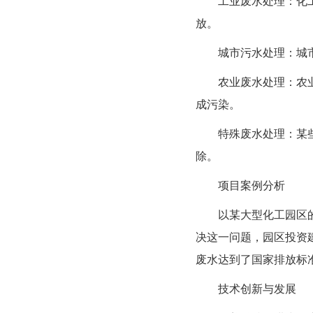
工业废水处理：化工、
放。
城市污水处理：城市生
农业废水处理：农业生
成污染。
特殊废水处理：某些行
除。
项目案例分析
以某大型化工园区的废
决这一问题，园区投资
废水达到了国家排放标
技术创新与发展