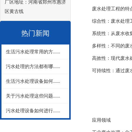
厂区地址：河南省郑州市惠济
废水处理工程的特
区黄古线
综合性：废水处理工程
热门新闻
系统性：从废水收集、
多样性：不同的废水类
生活污水处理常用的方......
高效性：现代废水处理
污水处理的方法都有哪......
可持续性：通过废水处
生活污水处理设备如何......
关于污水处理这些问题......
污水处理设备如何进行......
应用领域