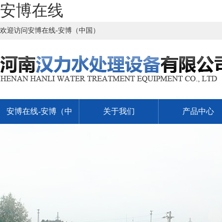
安博在线
欢迎访问安博在线-安博（中国）
安博在线-安博（中
关于我们
产品中心
国）