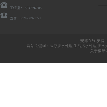
王经理：18539292888
固话：0371-60977771
安博在线-安博（
网站关键词：医疗废水处理,生活污水处理,废水
关于极限