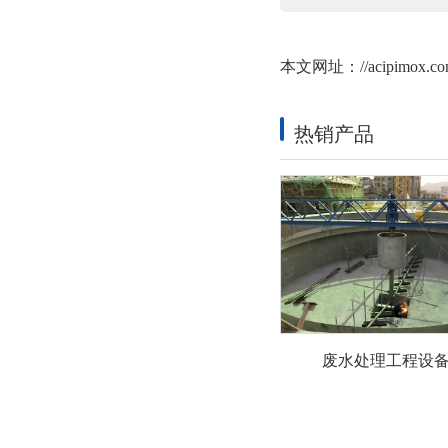
本文网址：
//acipimox.c
热销产品
废水处理工程设