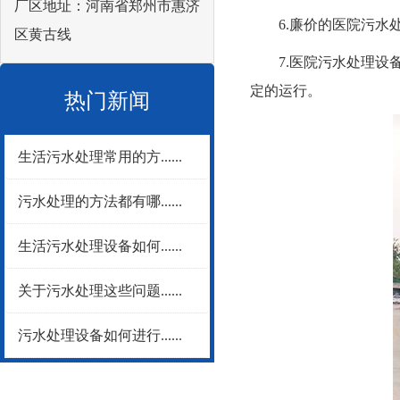
厂区地址：河南省郑州市惠济
6.廉价的医院污水处
区黄古线
7.医院污水处理设备
定的运行。
热门新闻
生活污水处理常用的方......
污水处理的方法都有哪......
生活污水处理设备如何......
关于污水处理这些问题......
污水处理设备如何进行......