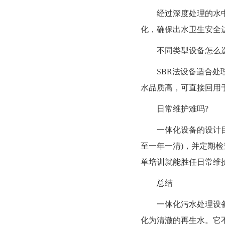
经过深度处理的水中可
化，确保出水卫生安全
不同类型设备怎么选
SBR法设备适合处理
水品质高，可直接回用
日常维护难吗?
一体化设备的设计目标
至一年一清)，并定期
单培训就能胜任日常维
总结
一体化污水处理设备就
化为清澈的再生水。它