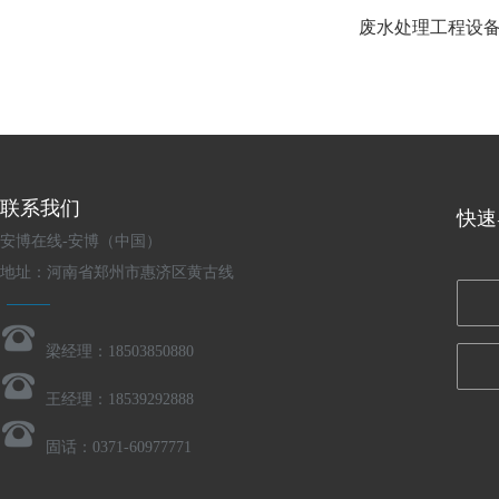
废水处理工程设
联系我们
快速
安博在线-安博（中国）
地址：河南省郑州市惠济区黄古线
梁经理：18503850880
王经理：18539292888
固话：0371-60977771