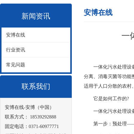
安博在线
新闻资讯
一
安博在线
行业资讯
常见问题
一体化污水处理设
分离、消毒灭菌等功能
联系我们
适用于人口分散的农村
它是如何工作的?
安博在线-安博（中国）
一体化污水处理设备的
联系方式： 18539292888
第一步：预处理——
固定电话：0371-60977771