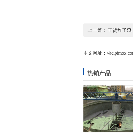
上一篇：
干货炸了
本文网址：
//acipimox.c
热销产品