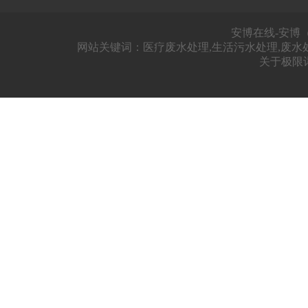
安博在线-安博（
网站关键词：医疗废水处理,生活污水处理,废水
关于极限