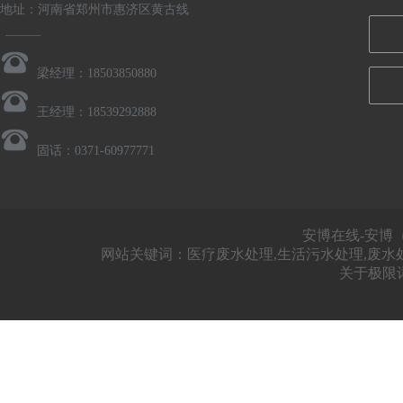
地址：河南省郑州市惠济区黄古线
梁经理：18503850880
王经理：18539292888
固话：0371-60977771
安博在线-安博（
网站关键词：医疗废水处理,生活污水处理,废水
关于极限