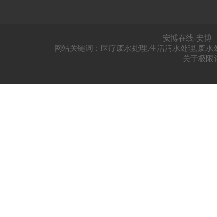
安博在线-安博（
网站关键词：医疗废水处理,生活污水处理,废水
关于极限