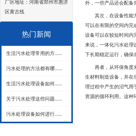
厂区地址：河南省郑州市惠济
外，一些产品还会配备
区黄古线
其次，在设备性能方面
可以在有限的空间内完
热门新闻
设备可以在较短时间内
来说，一体化污水处理
生活污水处理常用的方......
下长期稳定运行，确保
再者，从环保角度来看
污水处理的方法都有哪......
生材料制造设备，并在
生活污水处理设备如何......
理过程中产生的沼气用
资源的循环利用。这种
关于污水处理这些问题......
污水处理设备如何进行......