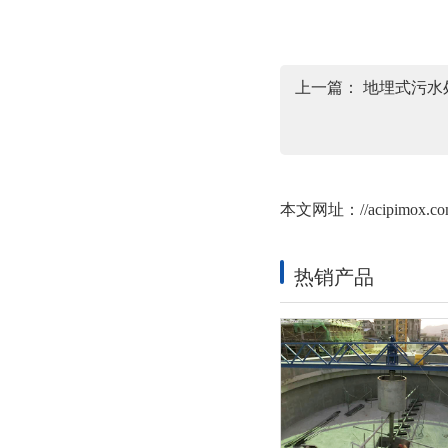
上一篇：
地埋式污水
本文网址：
//acipimox.c
热销产品