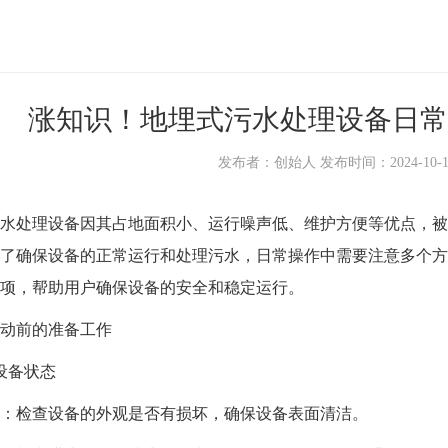
涨知识！地埋式污水处理设备日常
发布者：创始人 发布时间：2024-10-14 1
水处理设备
因其占地面积小、运行噪声低、维护方便等优点，被
了确保设备的正常运行和处理污水，日常操作中需要注意多个方
项，帮助用户确保设备的安全和稳定运行。
动前的准备工作
设备状态
检查设备的外观是否有损坏，确保设备表面清洁。