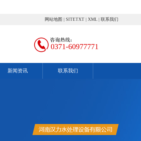
网站地图
|
SITETXT
|
XML
|
联系我们
0371-60977771
新闻资讯
联系我们