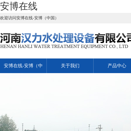
安博在线
欢迎访问安博在线-安博（中国）
安博在线-安博（中
关于我们
产品中心
国）