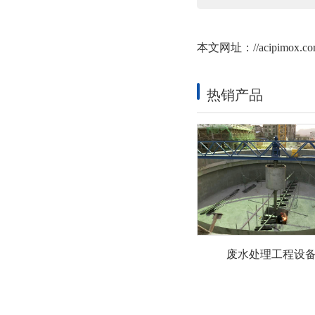
本文网址：
//acipimox.c
热销产品
废水处理工程设