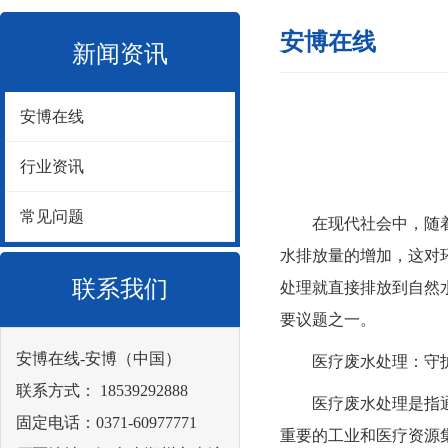
安博在线
新闻资讯
安博在线
行业资讯
常见问题
在现代社会中，随着医
水排放量的增加，这对
联系我们
处理就直接排放到自然
要议题之一。
安博在线-安博（中国）
医疗废水处理：守护
联系方式： 18539292888
医疗废水处理是指通过
固定电话：0371-60977771
重要的工业和医疗资源