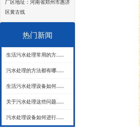
厂区地址：河南省郑州市惠济
区黄古线
热门新闻
生活污水处理常用的方......
污水处理的方法都有哪......
生活污水处理设备如何......
关于污水处理这些问题......
污水处理设备如何进行......