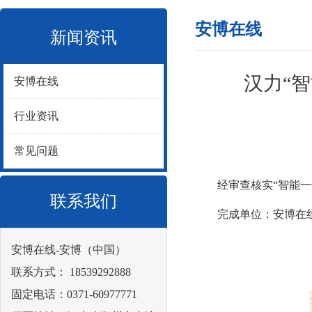
安博在线
新闻资讯
汉力“
安博在线
行业资讯
常见问题
经审查核实“智能一体
联系我们
完成单位：安博在线
安博在线-安博（中国）
联系方式： 18539292888
固定电话：0371-60977771