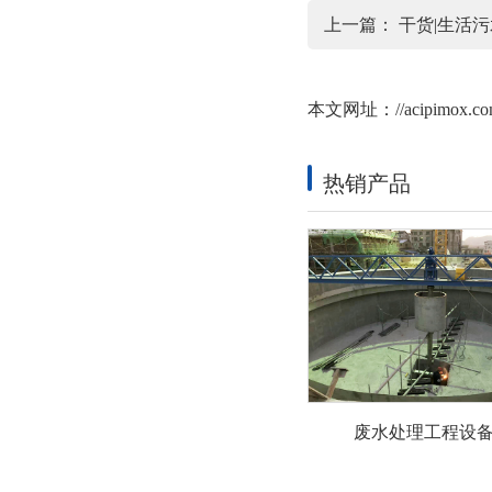
上一篇：
干货|生活
本文网址：
//acipimox.c
热销产品
废水处理工程设