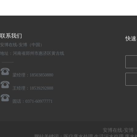
联系我们
快速
安博在线-安博（中国）
地址：河南省郑州市惠济区黄古线
梁经理：18503850880
王经理：18539292888
固话：0371-60977771
安博在线-安博（
网站关键词：医疗废水处理,生活污水处理,废水