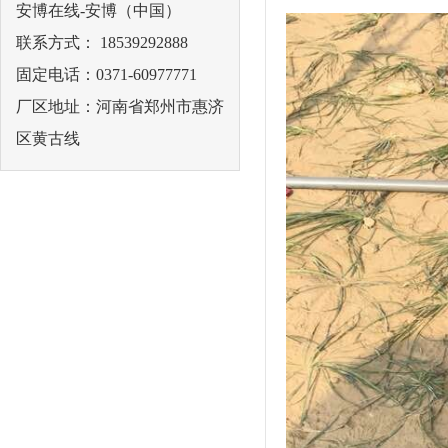
安博在线-安博（中国）
联系方式： 18539292888
固定电话：0371-60977771
厂区地址：河南省郑州市惠济
区黄古线