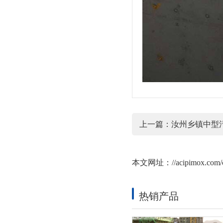
上一篇：
汝州乡镇中型
本文网址：
//acipimox.com/
热销产品