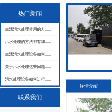
热门新闻
生活污水处理常用的方......
污水处理的方法都有哪......
生活污水处理设备如何......
关于污水处理这些问题......
污水处理设备如何进行......
详情介绍
联系我们