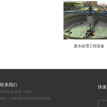
废水处理工程设备
联系我们
快速
安博在线-安博（中国）
地址：河南省郑州市惠济区黄古线