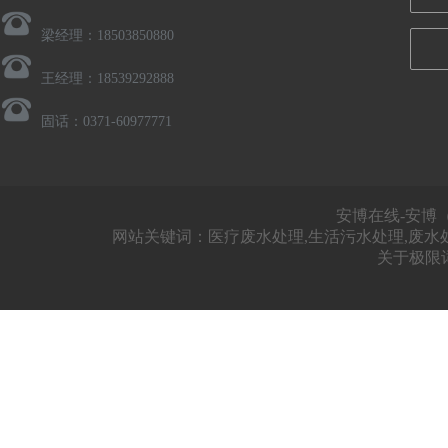
梁经理：18503850880
王经理：18539292888
固话：0371-60977771
安博在线-安博（
网站关键词：医疗废水处理,生活污水处理,废水
关于极限