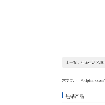
上一篇：
油库生活区域
本文网址：
//acipimox.com/
热销产品