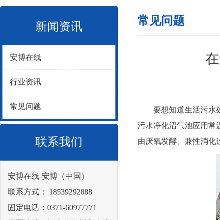
常见问题
新闻资讯
在
安博在线
行业资讯
常见问题
要想知道生活污水处理
污水净化沼气池应用常
联系我们
由厌氧发酵、兼性消化
安博在线-安博（中国）
联系方式： 18539292888
固定电话：0371-60977771