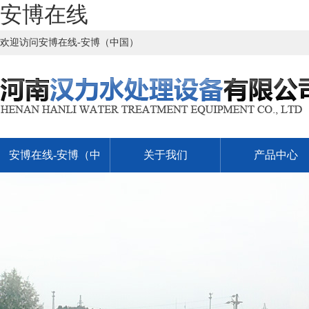
安博在线
欢迎访问安博在线-安博（中国）
安博在线-安博（中
关于我们
产品中心
国）