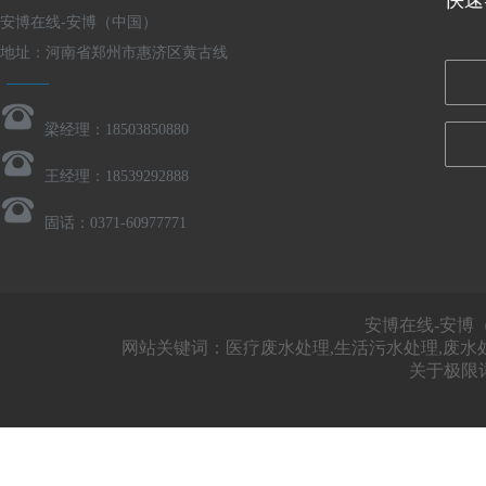
快速
安博在线-安博（中国）
地址：河南省郑州市惠济区黄古线
梁经理：18503850880
王经理：18539292888
固话：0371-60977771
安博在线-安博（
网站关键词：医疗废水处理,生活污水处理,废水
关于极限