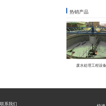
热销产品
废水处理工程设
联系我们