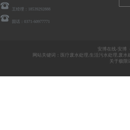
王经理：18539292888
固话：0371-60977771
安博在线-安博（
网站关键词：医疗废水处理,生活污水处理,废水
关于极限