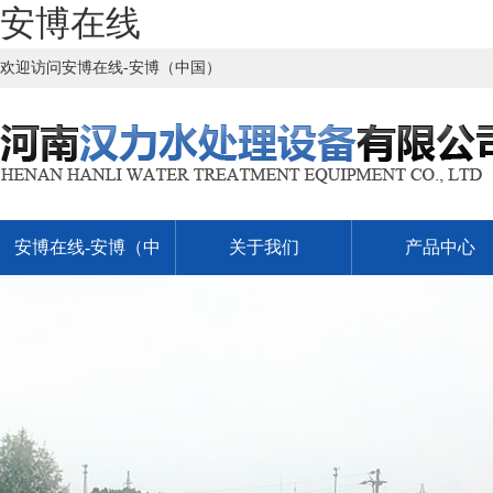
安博在线
欢迎访问安博在线-安博（中国）
安博在线-安博（中
关于我们
产品中心
国）