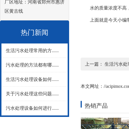
厂区地址：河南省郑州市惠济
水的质量浓度不高，
区黄古线
上面就是今天小编带
热门新闻
生活污水处理常用的方......
上一篇：
生活污水处
污水处理的方法都有哪......
生活污水处理设备如何......
本文网址：
//acipimox.co
关于污水处理这些问题......
热销产品
污水处理设备如何进行......