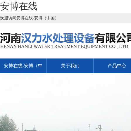
安博在线
欢迎访问安博在线-安博（中国）
安博在线-安博（中
关于我们
产品中心
国）