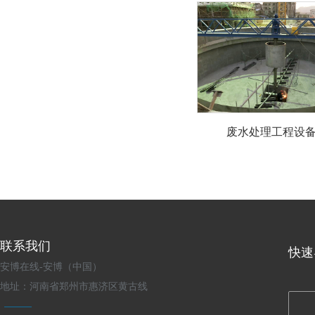
废水处理工程设
联系我们
快速
安博在线-安博（中国）
地址：河南省郑州市惠济区黄古线