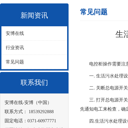
常见问题
新闻资讯
生
安博在线
行业资讯
常见问题
电控柜操作需要注意
一. 生活污水处理设
联系我们
二. 关断总电源开关
三. 打开总电源开关
安博在线-安博（中国）
先通知电工来检查，确
联系方式： 18539292888
固定电话：0371-60977771
四.生活污水处理设备