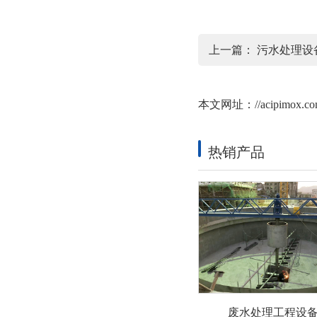
上一篇：
污水处理设
本文网址：
//acipimox.co
热销产品
废水处理工程设