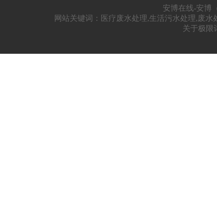
安博在线-安博（
网站关键词：医疗废水处理,生活污水处理,废水
关于极限