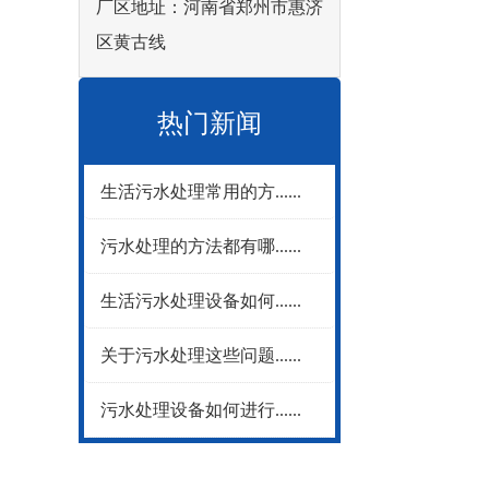
厂区地址：河南省郑州市惠济
区黄古线
热门新闻
生活污水处理常用的方......
污水处理的方法都有哪......
生活污水处理设备如何......
关于污水处理这些问题......
污水处理设备如何进行......