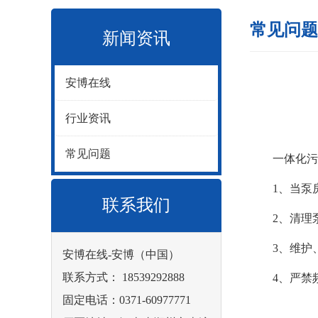
常见问题
新闻资讯
安博在线
行业资讯
常见问题
一体化污水
1、当泵房
联系我们
2、清理泵
3、维护、
安博在线-安博（中国）
联系方式： 18539292888
4、严禁频
固定电话：0371-60977771