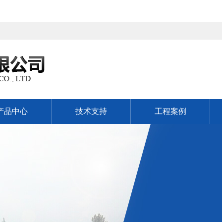
产品中心
技术支持
工程案例