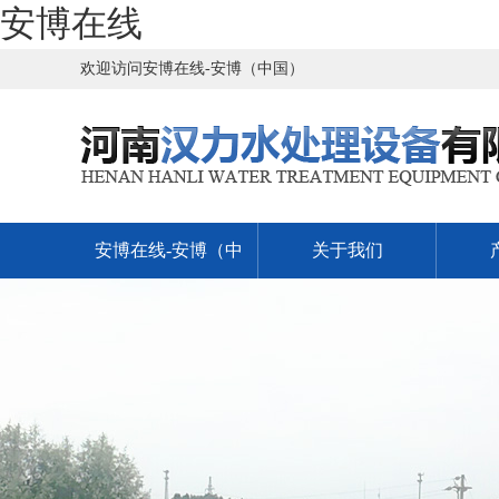
安博在线
欢迎访问安博在线-安博（中国）
安博在线-安博（中
关于我们
国）