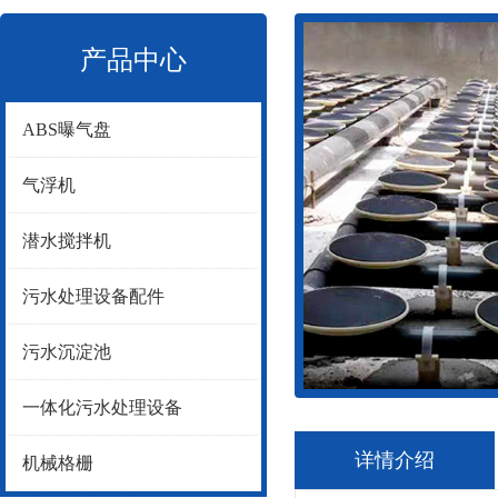
产品中心
ABS曝气盘
气浮机
潜水搅拌机
污水处理设备配件
污水沉淀池
一体化污水处理设备
详情介绍
机械格栅